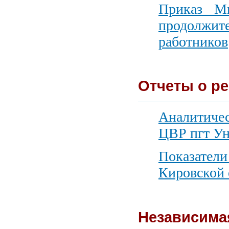
Приказ М
продолжите
работников
Отчеты о р
Аналитичес
ЦВР
пгт Ун
Показате
Кировской 
Независимая