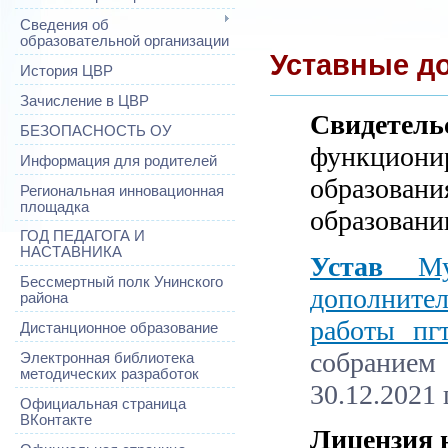
Сведения об
образовательной организации
Уставные д
История ЦВР
Зачисление в ЦВР
Свидетель
БЕЗОПАСНОСТЬ ОУ
функцион
Информация для родителей
образова
Региональная инновационная
площадка
образовании
ГОД ПЕДАГОГА И
НАСТАВНИКА
Устав
Мун
Бессмертный полк Унинского
дополните
района
работы пг
Дистанционное образование
собранием
Электронная библиотека
методических разработок
30.12.2021 г
Официальная страница
ВКонтакте
Лицензия 