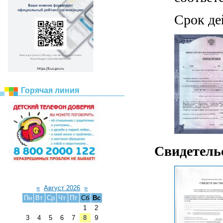
Срок де
Горячая линия
Свидетельс
«
Август 2026
»
Пн
Вт
Ср
Чт
Пт
Сб
Вс
1
2
3
4
5
6
7
8
9